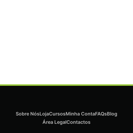
ADICIONAR
Termix Plus Escova Cabelos Grossos 32mm
€
19,07
Iva Inc.
Sobre Nós
Loja
Cursos
Minha Conta
FAQs
Blog
Área Legal
Contactos