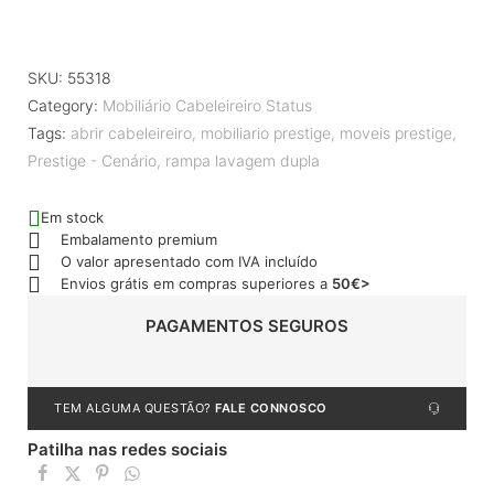
SKU:
55318
Category:
Mobiliário Cabeleireiro Status
Tags:
abrir cabeleireiro
,
mobiliario prestige
,
moveis prestige
,
Prestige - Cenário
,
rampa lavagem dupla
Em stock
Embalamento premium
O valor apresentado com IVA incluído
Envios grátis em compras superiores a
50€>
PAGAMENTOS SEGUROS
TEM ALGUMA QUESTÃO?
FALE CONNOSCO
Patilha nas redes sociais