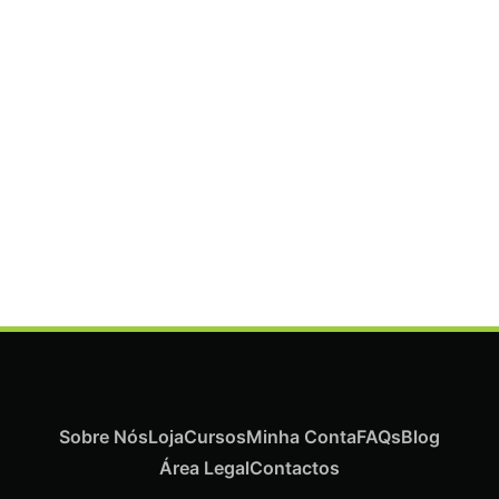
ADICIONAR
Termix Plus Escova Cabelos Grossos 32mm
€
19,07
Iva Inc.
Sobre Nós
Loja
Cursos
Minha Conta
FAQs
Blog
Área Legal
Contactos