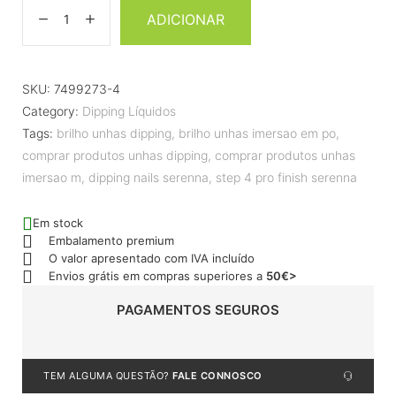
ADICIONAR
SKU:
7499273-4
Category:
Dipping Líquidos
Tags:
brilho unhas dipping
,
brilho unhas imersao em po
,
comprar produtos unhas dipping
,
comprar produtos unhas
imersao m
,
dipping nails serenna
,
step 4 pro finish serenna
Em stock
Embalamento premium
O valor apresentado com IVA incluído
Envios grátis em compras superiores a
50€>
PAGAMENTOS SEGUROS
TEM ALGUMA QUESTÃO?
FALE CONNOSCO