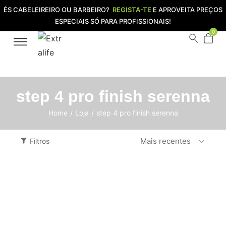
ÉS CABELEIREIRO OU BARBEIRO?
REGISTA-TE
E APROVEITA PREÇOS
ESPECIAIS SÓ PARA PROFISSIONAIS!
0
step 4 pro finish serenna
Home
Loja
step 4 pro finish serenna
/
/
Mais recentes
Filtros