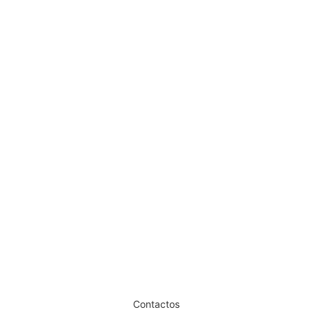
Step 4 Pro Finish Serenna 15ml
€
10,20
Iva Inc.
Dê um novo ar ao seu Salão
Contactos