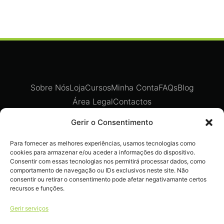
Sobre Nós
Loja
Cursos
Minha Conta
FAQs
Blog
Área Legal
Contactos
Gerir o Consentimento
Para fornecer as melhores experiências, usamos tecnologias como
Recebe ofertas exclusivas,
cookies para armazenar e/ou aceder a informações do dispositivo.
novidades e dicas imperdíveis
Consentir com essas tecnologias nos permitirá processar dados, como
comportamento de navegação ou IDs exclusivos neste site. Não
diretamente no teu e-mail.
consentir ou retirar o consentimento pode afetar negativamante certos
recursos e funções.
Gerir serviços