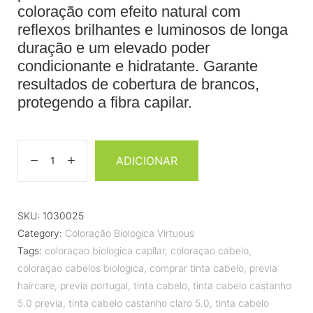
coloração com efeito natural com
reflexos brilhantes e luminosos de longa
duração e um elevado poder
condicionante e hidratante. Garante
resultados de cobertura de brancos,
protegendo a fibra capilar.
ADICIONAR
SKU:
1030025
Category:
Coloração Biologica Virtuous
Tags:
coloraçao biologica capilar
,
coloraçao cabelo
,
coloraçao cabelos biologica
,
comprar tinta cabelo
,
previa
haircare
,
previa portugal
,
tinta cabelo
,
tinta cabelo castanho
5.0 previa
,
tinta cabelo castanho claro 5.0
,
tinta cabelo