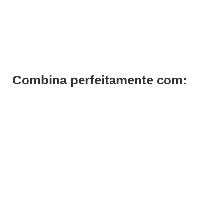
Tinta Cabelo Louro Escuro Dourado Cobre 6.34 Previa 100ml
€
17,10
€
13,68
Iva Inc.
Combina perfeitamente com: