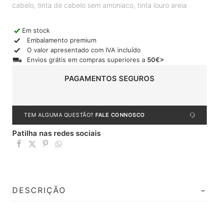
cabelo
,
tinta de cabelo sem amoniaco
,
tinta louro areia
Em stock
Embalamento premium
O valor apresentado com IVA incluído
Envios grátis em compras superiores a
50€>
PAGAMENTOS SEGUROS
TEM ALGUMA QUESTÃO?
FALE CONNOSCO
Patilha nas redes sociais
DESCRIÇÃO