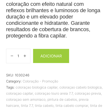
coloração com efeito natural com
reflexos brilhantes e luminosos de longa
duração e um elevado poder
condicionante e hidratante. Garante
resultados de cobertura de brancos,
protegendo a fibra capilar.
ADICIONAR
SKU:
1030246
Category:
Coloração - Promoção
Tags:
coloraçao biologica capilar
,
coloraçao cabelo biologica
,
coloraçao capilar
,
coloraçao louro areia 7.7
,
coloraçao previa
,
coloraçao sem amoniaco
,
pintura de cabelos
,
previa
haircare
,
tinta 7.7
,
tinta cabelo
,
tinta cabelo comprar
,
tinta de