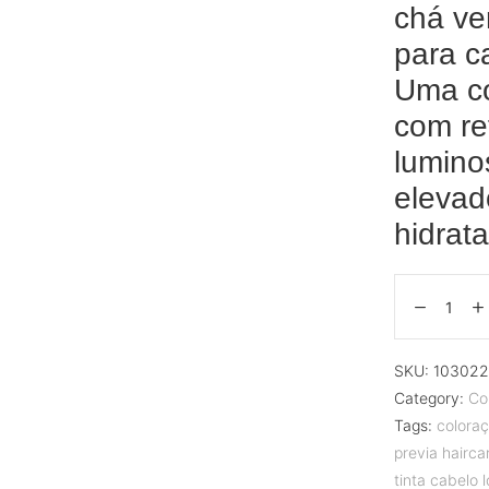
chá ve
para c
Uma co
com re
lumino
elevad
hidrata
SKU:
10302
Category:
Co
Tags:
coloraç
previa hairca
tinta cabelo l