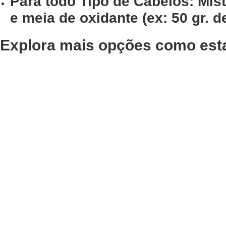
Para todo Tipo de Cabelos: Mis
e meia de oxidante (ex: 50 gr. d
Explora mais opções como est
Adicionar
Adicionar
Tinta Cabelo Louro Cobre
Tinta C
Intenso 7.44 Previa 100ml
Escuro 
100ml
€
17,10
€
13,68
Iva Inc.
€
17,10
€
13,
Adicionar
Adicionar