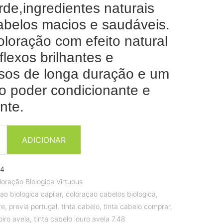
rde,ingredientes naturais
abelos macios e saudáveis.
loração com efeito natural
flexos brilhantes e
sos de longa duração e um
o poder condicionante e
nte.
ADICIONAR
24
loração Biologica Virtuous
ao biologica capilar
,
coloraçao cabelos biologica
,
re
,
previa portugal
,
tinta cabelo
,
tinta cabelo comprar
,
oiro avela
,
tinta cabelo louro avela 7.48