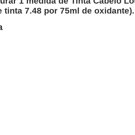
turar 1 medida de Tinta Cabelo Lo
e tinta 7.48 por 75ml de oxidante).
a
Adicionar
abelo Louro
Tinta Cabelo Lo
Cobre 6.4 Previa
Dourado 7.3 Pre
€
17,10
€
13,68
Iva Inc.
68
Iva Inc.
Adicionar