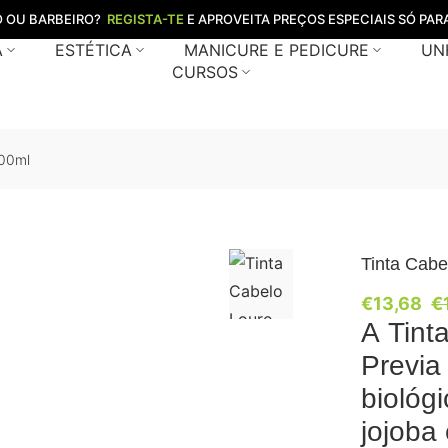
O OU BARBEIRO?
REGISTA-TE
E APROVEITA PREÇOS ESPECIAIS SÓ PARA
A
ESTÉTICA
MANICURE E PEDICURE
UN
CURSOS
100ml
Tinta Cabe
€
13,68
€
A Tint
Previa
biológ
jojoba