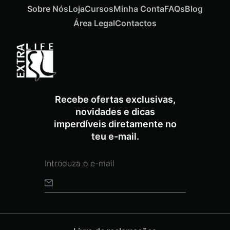
Sobre Nós
Loja
Cursos
Minha Conta
FAQs
Blog
Área Legal
Contactos
ADICIONAR
Termix Soft Escova Cabelos Finos 17mm
Recebe ofertas exclusivas,
€
10,70
Iva Inc.
novidades e dicas
imperdíveis diretamente no
teu e-mail.