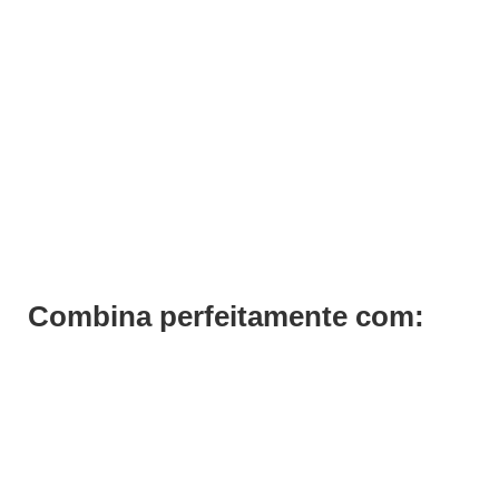
ADICIONAR
Shampoo Bodifying Volumizing Previa 340ml
€
34,23
Iva Inc.
Combina perfeitamente com: