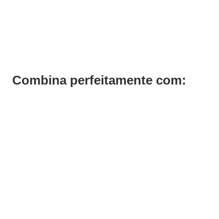
Tinta Cabelo Louro Cobre Intenso 7.44 Previa 100ml
€
17,10
€
13,68
Iva Inc.
Combina perfeitamente com: