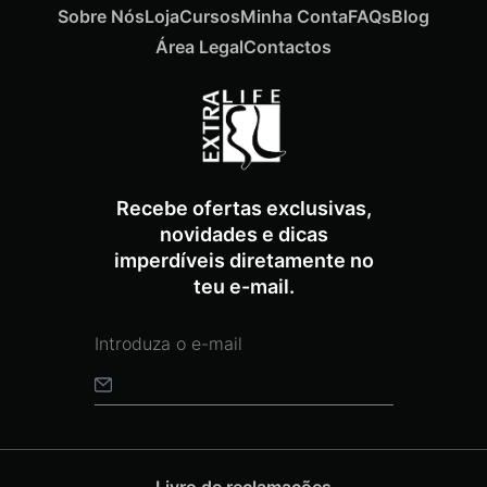
Sobre Nós
Loja
Cursos
Minha Conta
FAQs
Blog
Área Legal
Contactos
ADICIONAR
Termix Soft Escova Cabelos Finos 17mm
Recebe ofertas exclusivas,
€
15,87
Iva Inc.
novidades e dicas
imperdíveis diretamente no
teu e-mail.
Livro de reclamações