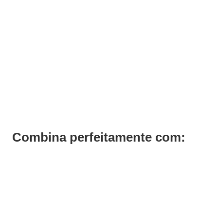
ADICIONAR
Condicionador Disciplinante Taming Previa 200ml
€
28,60
Iva Inc.
Combina perfeitamente com:
Save