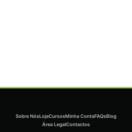
ADICIONAR
Termix Plus Escova Cabelos Grossos 32mm
€
21,03
Iva Inc.
Sobre Nós
Loja
Cursos
Minha Conta
FAQs
Blog
Área Legal
Contactos