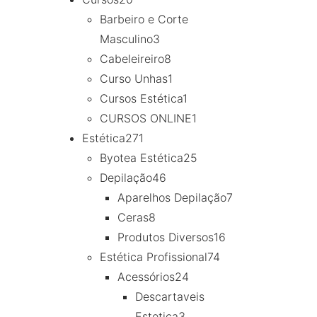
Barbeiro e Corte
Masculino
3
Cabeleireiro
8
Curso Unhas
1
Cursos Estética
1
CURSOS ONLINE
1
Estética
271
Byotea Estética
25
Depilação
46
Aparelhos Depilação
7
Ceras
8
Produtos Diversos
16
Estética Profissional
74
Acessórios
24
Descartaveis
Estetica
3