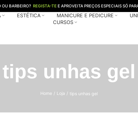
O OU BARBEIRO?
REGISTA-TE
E APROVEITA PREÇOS ESPECIAIS SÓ PARA
A
ESTÉTICA
MANICURE E PEDICURE
UN
CURSOS
tips unhas gel
Home
/
Loja
/
tips unhas gel