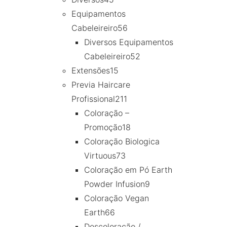
Equipamentos
Cabeleireiro
56
Diversos Equipamentos
Cabeleireiro
52
Extensões
15
Previa Haircare
Profissional
211
Coloração –
Promoção
18
Coloração Biologica
Virtuous
73
Coloração em Pó Earth
Powder Infusion
9
Coloração Vegan
Earth
66
Descoloração /