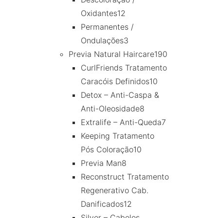
Oxidantes
12
Permanentes /
Ondulações
3
Previa Natural Haircare
190
CurlFriends Tratamento
Caracóis Definidos
10
Detox – Anti-Caspa &
Anti-Oleosidade
8
Extralife – Anti-Queda
7
Keeping Tratamento
Pós Coloração
10
Previa Man
8
Reconstruct Tratamento
Regenerativo Cab.
Danificados
12
Silver – Cabelos