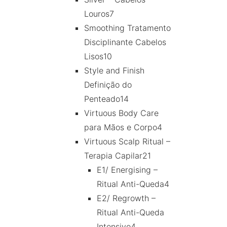
Louros
7
Smoothing Tratamento
Disciplinante Cabelos
Lisos
10
Style and Finish
Definição do
Penteado
14
Virtuous Body Care
para Mãos e Corpo
4
Virtuous Scalp Ritual –
Terapia Capilar
21
E1/ Energising –
Ritual Anti-Queda
4
E2/ Regrowth –
Ritual Anti-Queda
Intensivo
4