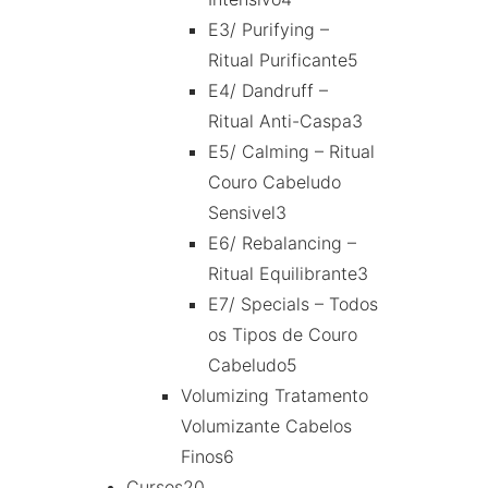
E3/ Purifying –
Ritual Purificante
5
E4/ Dandruff –
Ritual Anti-Caspa
3
E5/ Calming – Ritual
Couro Cabeludo
Sensivel
3
E6/ Rebalancing –
Ritual Equilibrante
3
E7/ Specials – Todos
os Tipos de Couro
Cabeludo
5
Volumizing Tratamento
Volumizante Cabelos
Finos
6
Cursos
20