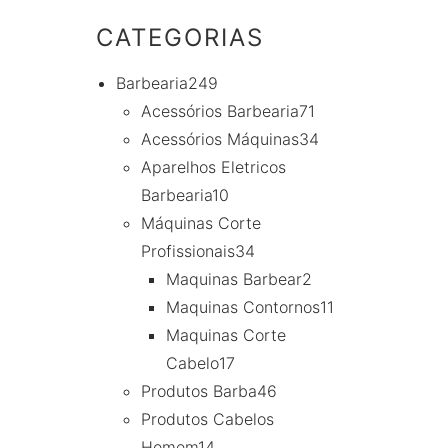
CATEGORIAS
Barbearia
249
Acessórios Barbearia
71
Acessórios Máquinas
34
Aparelhos Eletricos
Barbearia
10
Máquinas Corte
Profissionais
34
Maquinas Barbear
2
Maquinas Contornos
11
Maquinas Corte
Cabelo
17
Produtos Barba
46
Produtos Cabelos
Homem
14