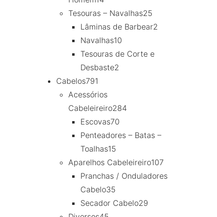
Tesouras – Navalhas
25
Lâminas de Barbear
2
Navalhas
10
Tesouras de Corte e
Desbaste
2
Cabelos
791
Acessórios
Cabeleireiro
284
Escovas
70
Penteadores – Batas –
Toalhas
15
Aparelhos Cabeleireiro
107
Pranchas / Onduladores
Cabelo
35
Secador Cabelo
29
Diversos
45