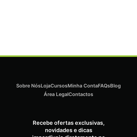
Termix Plus Escova Cabelos Grossos 32mm
€
21,03
Iva Inc.
Sobre Nós
Loja
Cursos
Minha Conta
FAQs
Blog
Área Legal
Contactos
Recebe ofertas exclusivas,
novidades e dicas