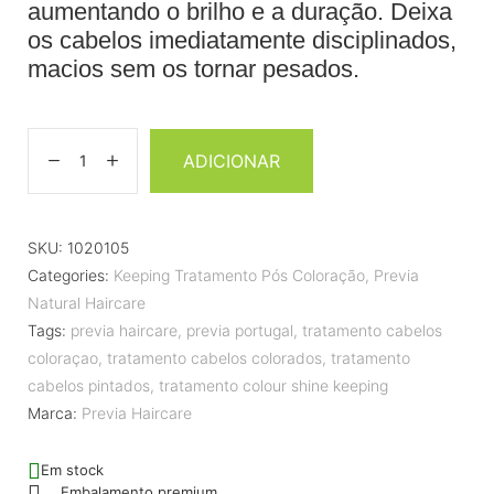
aumentando o brilho e a duração. Deixa
os cabelos imediatamente disciplinados,
macios sem os tornar pesados.
ADICIONAR
SKU:
1020105
Categories:
Keeping Tratamento Pós Coloração
,
Previa
Natural Haircare
Tags:
previa haircare
,
previa portugal
,
tratamento cabelos
coloraçao
,
tratamento cabelos colorados
,
tratamento
cabelos pintados
,
tratamento colour shine keeping
Marca:
Previa Haircare
Em stock
Embalamento premium