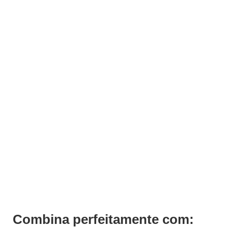
ADICIONAR
Shampoo After Color Keeping Previa 340ml
€
34,24
Iva Inc.
Combina perfeitamente com: