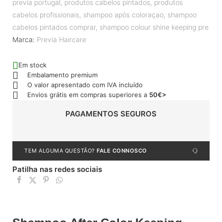
previa portugal
,
produtos cabelos pintados
,
produtos
cabelos profissionais
,
shampoo após coloraçao
,
shampoo
cabelos pintados comprar
,
shampoo colour shine keeping pre
Marca:
Previa Haircare
Em stock
Embalamento premium
O valor apresentado com IVA incluído
Envios grátis em compras superiores a
50€>
PAGAMENTOS SEGUROS
TEM ALGUMA QUESTÃO?
FALE CONNOSCO
Patilha nas redes sociais