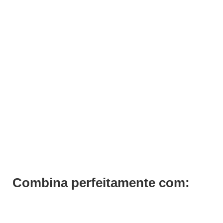
ADICIONAR
Shampoo After Color Keeping Previa 340ml
€
34,24
Iva Inc.
Combina perfeitamente com: