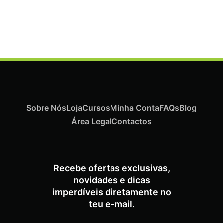
Termix Plus Escova Cabelos Grossos 32mm
€
21,03
Iva Inc.
Sobre Nós
Loja
Cursos
Minha Conta
FAQs
Blog
Área Legal
Contactos
Recebe ofertas exclusivas,
novidades e dicas
imperdíveis diretamente no
teu e-mail.