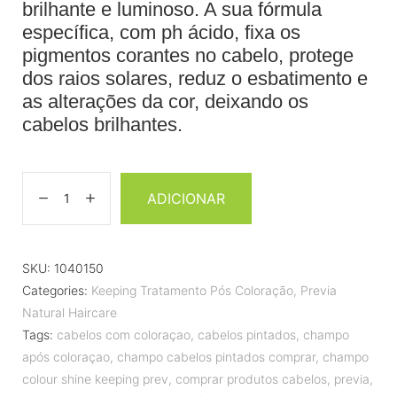
brilhante e luminoso. A sua fórmula
específica, com ph ácido, fixa os
pigmentos corantes no cabelo, protege
dos raios solares, reduz o esbatimento e
as alterações da cor, deixando os
cabelos brilhantes.
ADICIONAR
SKU:
1040150
Categories:
Keeping Tratamento Pós Coloração
,
Previa
Natural Haircare
Tags:
cabelos com coloraçao
,
cabelos pintados
,
champo
após coloraçao
,
champo cabelos pintados comprar
,
champo
colour shine keeping prev
,
comprar produtos cabelos
,
previa
,