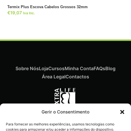
Termix Plus Escova Cabelos Grossos 32mm
€
19,07
Iva Inc.
Sobre Nós
Loja
Cursos
Minha Conta
FAQs
Blog
Área Legal
Contactos
Gerir o Consentimento
Recebe ofertas exclusivas,
Para fornecer as melhores experiências, usamos tecnologias como
novidades e dicas
cookies para armazenar e/ou aceder a informações do dispositivo.