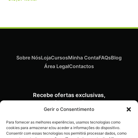
Sobre Nós
Loja
Cursos
Minha Conta
FAQs
Blog
Área Legal
Contactos
Recebe ofertas exclusivas,
novidades e dicas
Gerir o Consentimento
imperdíveis diretamente no
teu e-mail.
Para fornecer as melhores experiências, usamos tecnologias como
cookies para armazenar e/ou aceder a informações do dispositivo.
Consentir com essas tecnologias nos permitirá processar dados, como