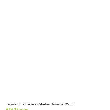
ADICIONAR
Termix Plus Escova Cabelos Grossos 32mm
€
19,07
Iva Inc.