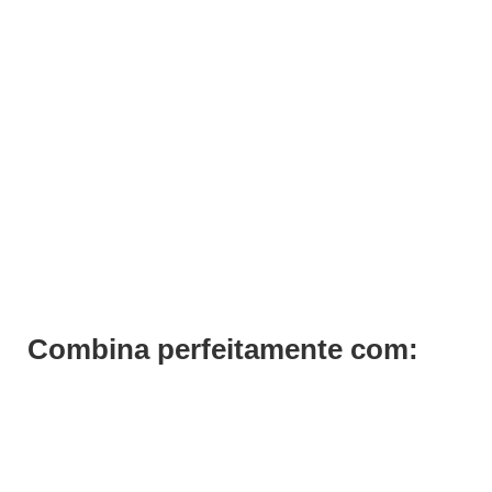
Mesa Ajudante Cabeleireiro Ania
€
191,14
€
152,91
Iva Inc.
Combina perfeitamente com: