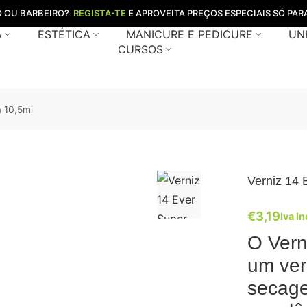
O OU BARBEIRO?
REGISTA-TE
E APROVEITA PREÇOS ESPECIAIS SÓ PARA
A
ESTÉTICA
MANICURE E PEDICURE
UN
CURSOS
a 10,5ml
Verniz 14 
€
3,19
Iva In
O Vern
um ver
secage