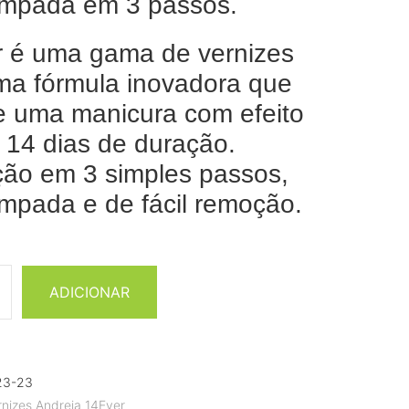
âmpada em 3 passos.
 é uma gama de vernizes
a fórmula inovadora que
e uma manicura com efeito
é 14 dias de duração.
ção em 3 simples passos,
mpada e de fácil remoção.
ADICIONAR
23-23
rnizes Andreia 14Ever