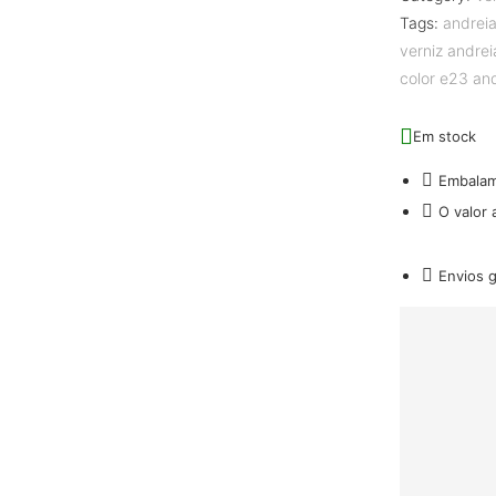
Tags:
andreia
verniz andrei
color e23 an
Em stock
Embala
O valor
Envios 