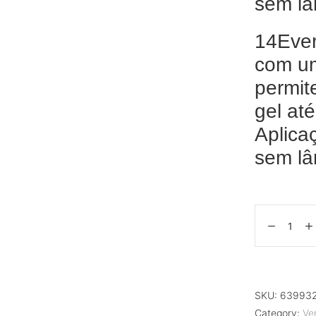
sem l
14Ever
com um
permit
gel at
Aplica
sem lâ
SKU:
63993
Category:
Ve