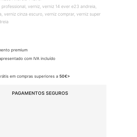
 professional
,
verniz
,
verniz 14 ever e23 andreia
,
a
,
verniz cinza escuro
,
verniz comprar
,
verniz super
dreia
mento premium
 apresentado com IVA incluído
grátis em compras superiores a
50€>
PAGAMENTOS SEGUROS