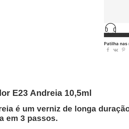
TEM 
Patilha nas
lor E23 Andreia 10,5ml
reia é um verniz de longa duraçã
a em 3 passos.