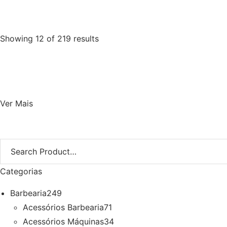
€
6,99
€
5,24
Iva Inc.
Showing 12 of 219 results
Ver Mais
Categorias
Barbearia
249
Acessórios Barbearia
71
Acessórios Máquinas
34