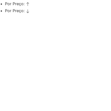
Por Preço:
Por Preço:
Adicionar
Verniz Gel Andreia 301
€
6,99
Iva Inc.
Adicionar
Verniz Gel Andreia 300