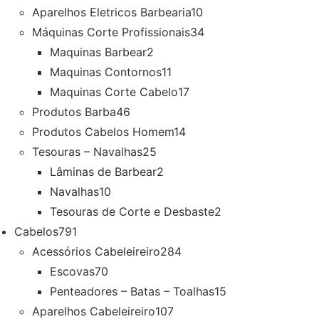
Aparelhos Eletricos Barbearia
10
Máquinas Corte Profissionais
34
Maquinas Barbear
2
Maquinas Contornos
11
Maquinas Corte Cabelo
17
Produtos Barba
46
Produtos Cabelos Homem
14
Tesouras – Navalhas
25
Lâminas de Barbear
2
Navalhas
10
Tesouras de Corte e Desbaste
2
Cabelos
791
Acessórios Cabeleireiro
284
Escovas
70
Penteadores – Batas – Toalhas
15
Aparelhos Cabeleireiro
107