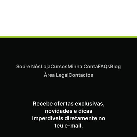
Termix Plus Escova Cabelos Grossos 32mm
€
21,03
Iva Inc.
Sobre Nós
Loja
Cursos
Minha Conta
FAQs
Blog
Área Legal
Contactos
Recebe ofertas exclusivas,
novidades e dicas
imperdíveis diretamente no
teu e-mail.