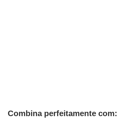
ADICIONAR
Verniz Andreia 025
€
3,19
Iva Inc.
Combina perfeitamente com: