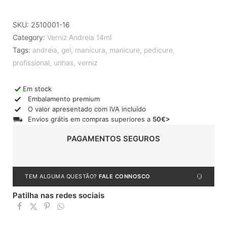
SKU:
2510001-16
Category:
Verniz Andreia 14ml
Tags:
andreia
,
gel
,
manicura
,
manicure
,
pedicure
,
profissional
,
unhas
,
verniz
Em stock
Embalamento premium
O valor apresentado com IVA incluído
Envios grátis em compras superiores a
50€>
PAGAMENTOS SEGUROS
TEM ALGUMA QUESTÃO?
FALE CONNOSCO
Patilha nas redes sociais