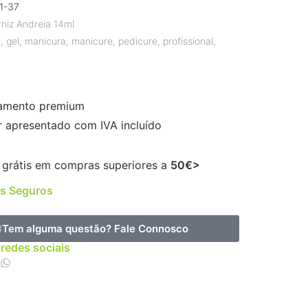
1-37
rniz Andreia 14ml
a
,
gel
,
manicura
,
manicure
,
pedicure
,
profissional
,
amento premium
r apresentado com IVA incluído
 grátis em compras superiores a
50€>
s Seguros
Tem alguma questão?
Fale Connosco
 redes sociais