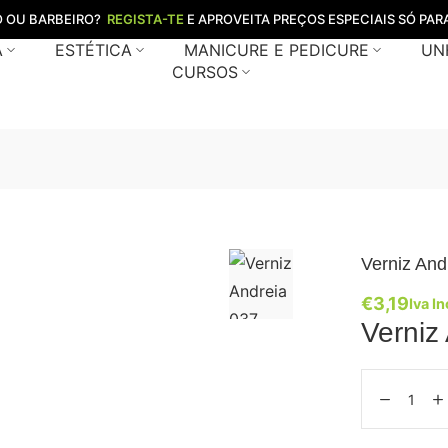
O OU BARBEIRO?
REGISTA-TE
E APROVEITA PREÇOS ESPECIAIS SÓ PARA
A
ESTÉTICA
MANICURE E PEDICURE
UN
CURSOS
Verniz And
€
3,19
Iva In
Verniz