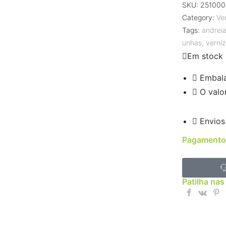
SKU:
251000
Category:
Ve
Tags:
andrei
unhas
,
verniz
Em stock
Embal
O valo
Envios
Pagamento
Patilha nas