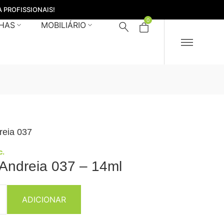
 PROFISSIONAIS!
0
HAS
MOBILIÁRIO
reia 037
c.
 Andreia 037 – 14ml
ADICIONAR