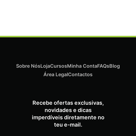
Termix Plus Escova Cabelos Grossos 32mm
€
19,07
Iva Inc.
Sobre Nós
Loja
Cursos
Minha Conta
FAQs
Blog
Área Legal
Contactos
Recebe ofertas exclusivas,
novidades e dicas
imperdíveis diretamente no
teu e-mail.