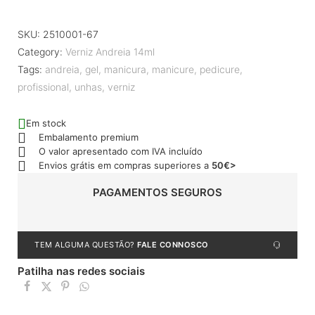
SKU:
2510001-67
Category:
Verniz Andreia 14ml
Tags:
andreia
,
gel
,
manicura
,
manicure
,
pedicure
,
profissional
,
unhas
,
verniz
Em stock
Embalamento premium
O valor apresentado com IVA incluído
Envios grátis em compras superiores a
50€>
PAGAMENTOS SEGUROS
TEM ALGUMA QUESTÃO?
FALE CONNOSCO
Patilha nas redes sociais