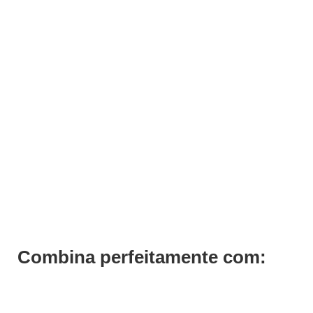
ADICIONAR
Verniz Andreia 025
€
3,19
Iva Inc.
Combina perfeitamente com: