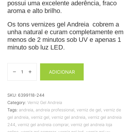
possui uma excelente aderência, fraco
aroma e alto brilho.
Os tons vernizes gel Andreia cobrem a
unha natural e curam completamente em
menos de 2 minutos sob UV e apenas 1
minuto sob luz LED.
ADICIONAR
SKU:
6399118-244
Category:
Verniz Gel Andreia
Tags:
andreia
,
andreia professional
,
verniz de gel
,
verniz de
gel andreia
,
verniz gel
,
verniz gel andreia
,
verniz gel andreia
244
,
verniz gel andreia comprar
,
verniz gel andreia loja
online
,
verniz gel comprar
,
verniz gel led
,
verniz gel uv