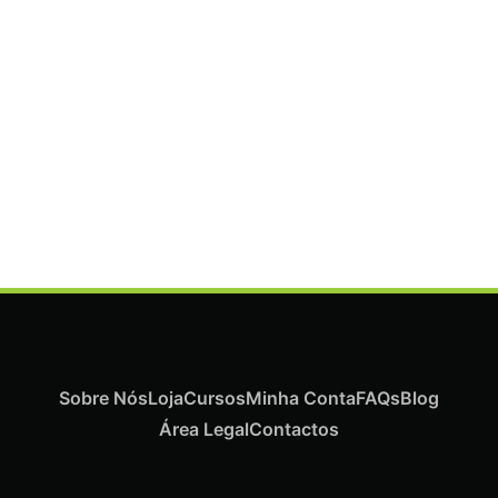
ADICIONAR
Termix Plus Escova Cabelos Grossos 32mm
€
21,03
Iva Inc.
Sobre Nós
Loja
Cursos
Minha Conta
FAQs
Blog
Área Legal
Contactos