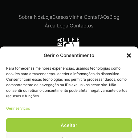
Sobre Nós
Loja
Cursos
Minha Conta
FAQs
Blog
Área Legal
Contactos
Gerir o Consentimento
Para fornecer as melhores experiências, usamos tecnologias como
Recebe ofertas exclusivas,
cookies para armazenar e/ou aceder a informações do dispositivo.
novidades e dicas imperdíveis
Consentir com essas tecnologias nos permitirá processar dados, como
comportamento de navegação ou IDs exclusivos neste site. Não
diretamente no teu e-mail.
consentir ou retirar o consentimento pode afetar negativamante certos
recursos e funções.
Gerir serviços
Aceitar
Livro de reclamações