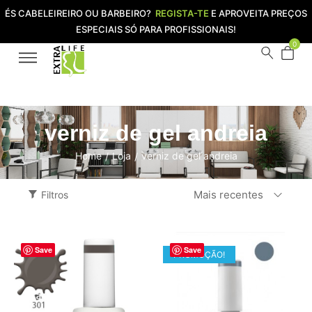
ÉS CABELEIREIRO OU BARBEIRO?
REGISTA-TE
E APROVEITA PREÇOS
ESPECIAIS SÓ PARA PROFISSIONAIS!
0
verniz de gel andreia
Home
Loja
verniz de gel andreia
/
/
Mais recentes
Filtros
Save
Save
PROMOÇÃO!