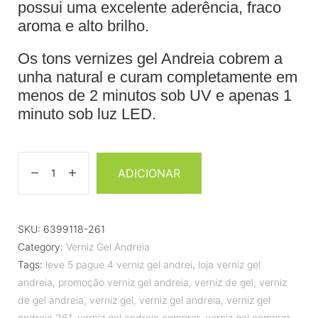
possui uma excelente aderência, fraco
aroma e alto brilho.
Os tons vernizes gel Andreia cobrem a
unha natural e curam completamente em
menos de 2 minutos sob UV e apenas 1
minuto sob luz LED.
ADICIONAR
SKU:
6399118-261
Category:
Verniz Gel Andreia
Tags:
leve 5 pague 4 verniz gel andrei
,
loja verniz gel
andreia
,
promoção verniz gel andreia
,
verniz de gel
,
verniz
de gel andreia
,
verniz gel
,
verniz gel andreia
,
verniz gel
andreia 261
,
verniz gel andreia comprar
,
verniz gel comprar
,