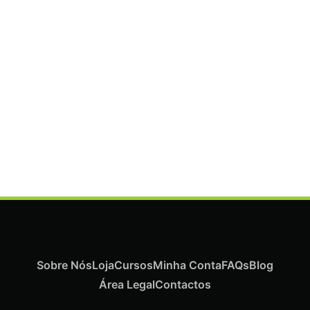
ADICIONAR
Termix Plus Escova Cabelos Grossos 32mm
€
19,07
Iva Inc.
Sobre Nós
Loja
Cursos
Minha Conta
FAQs
Blog
Área Legal
Contactos