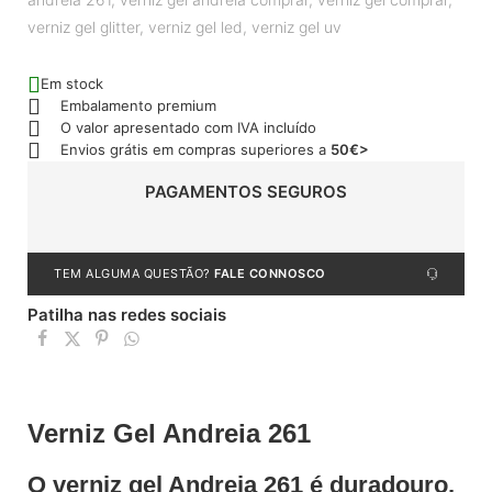
verniz gel glitter
,
verniz gel led
,
verniz gel uv
Em stock
Embalamento premium
O valor apresentado com IVA incluído
Envios grátis em compras superiores a
50€>
PAGAMENTOS SEGUROS
TEM ALGUMA QUESTÃO?
FALE CONNOSCO
Patilha nas redes sociais
Verniz Gel Andreia 261
O verniz gel Andreia 261 é duradouro,