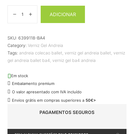
ADICIONAR
SKU:
6399118-BA4
Category:
Verniz Gel Andreia
Tags:
andreia colecao ballet
,
verniz gel andreia ballet
,
verniz
gel andreia ballet ba4
,
verniz gel ba4 andreia
Em stock
Embalamento premium
O valor apresentado com IVA incluído
Envios grátis em compras superiores a
50€>
PAGAMENTOS SEGUROS