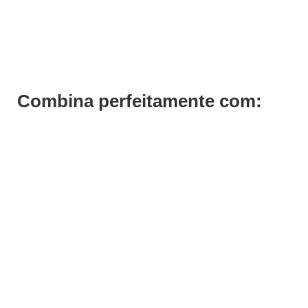
Verniz Gel Andreia 227
€
6,99
€
5,24
Iva Inc.
Combina perfeitamente com: