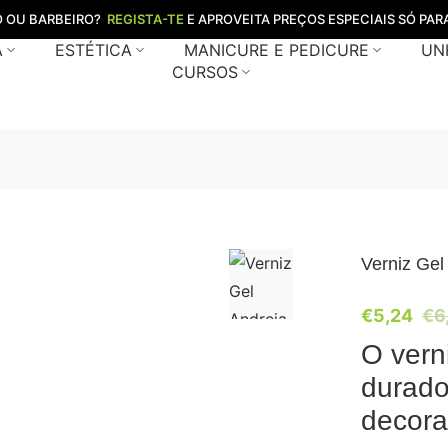
O OU BARBEIRO?
REGISTA-TE
E APROVEITA PREÇOS ESPECIAIS SÓ PARA
A
ESTÉTICA
MANICURE E PEDICURE
UN
CURSOS
Verniz Gel
€
5,24
€
6
O vern
durado
decora