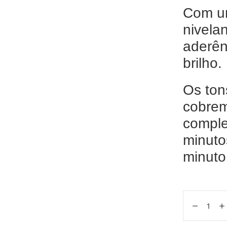
Com um
nivela
aderên
brilho.
Os ton
cobrem
compl
minuto
minuto