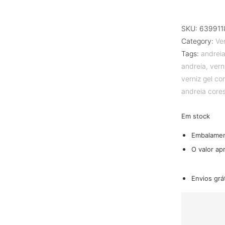
SKU:
639911
Category:
Ve
Tags:
andrei
andreia
,
vern
verniz gel co
andreia core
Em stock
Embalame
O valor ap
Envios grá