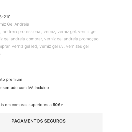
8-210
rniz Gel Andreia
a
,
andreia professional
,
verniz
,
verniz gel
,
verniz gel
iz gel andreia comprar
,
verniz gel andreia promoçao
,
mprar
,
verniz gel led
,
verniz gel uv
,
vernizes gel
s
nto premium
resentado com IVA incluído
tis em compras superiores a
50€>
PAGAMENTOS SEGUROS