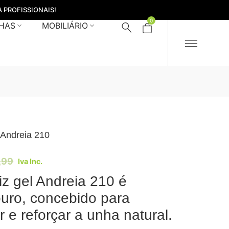
 PROFISSIONAIS!
0
HAS
MOBILIÁRIO
 Andreia 210
,99
Iva Inc.
iz gel Andreia 210 é
uro, concebido para
r e reforçar a unha natural.