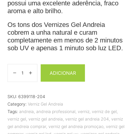
possui uma excelente aderência, fraco
aroma e alto brilho.
Os tons dos Vernizes Gel Andreia
cobrem a unha natural e curam
completamente em menos de 2 minutos
sob UV e apenas 1 minuto sob luz LED.
ADICIONAR
SKU:
6399118-204
Category:
Verniz Gel Andreia
Tags:
andreia
,
andreia professional
,
verniz
,
verniz de gel
,
verniz gel
,
verniz gel andreia
,
verniz gel andreia 204
,
verniz
gel andreia comprar
,
verniz gel andreia promoçao
,
verniz gel
comprar
,
verniz gel led
,
verniz gel uv
,
vernizes gel andreia