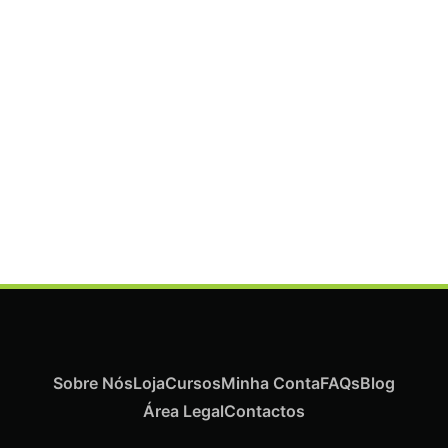
ADICIONAR
Termix Plus Escova Cabelos Grossos 32mm
€
19,07
Iva Inc.
Sobre Nós
Loja
Cursos
Minha Conta
FAQs
Blog
Área Legal
Contactos