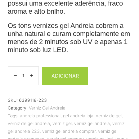
possui uma excelente aderência, fraco
aroma e alto brilho.
Os tons vernizes gel Andreia cobrem a
unha natural e curam completamente em
menos de 2 minutos sob UV e apenas 1
minuto sob luz LED.
ADICIONAR
SKU:
6399118-223
Category:
Verniz Gel Andreia
Tags:
andreia professional
,
gel andreia loja
,
verniz de gel
,
verniz de gel andreia
,
verniz gel
,
verniz gel andreia
,
verniz
gel andreia 223
,
verniz gel andreia comprar
,
verniz gel
andreia promoçao
,
verniz gel comprar
,
verniz gel led
,
verniz