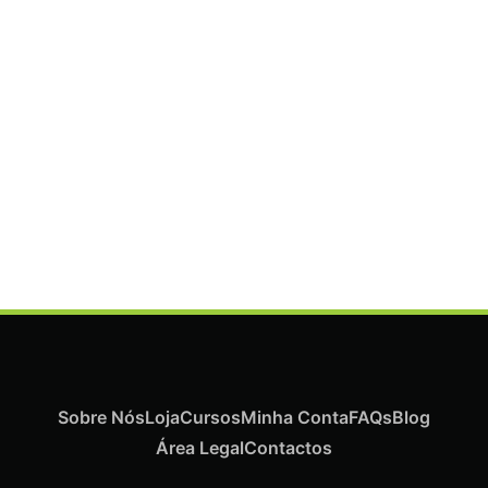
ADICIONAR
Termix Plus Escova Cabelos Grossos 32mm
€
21,03
Iva Inc.
Sobre Nós
Loja
Cursos
Minha Conta
FAQs
Blog
Área Legal
Contactos