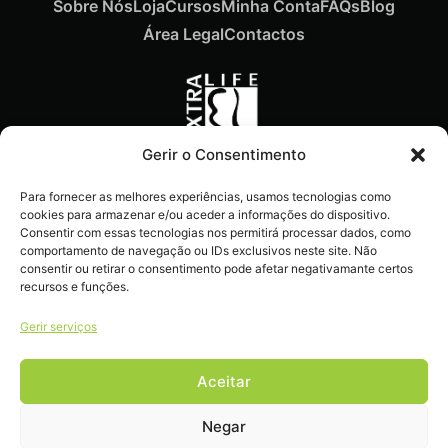
Sobre Nós
Loja
Cursos
Minha Conta
FAQs
Blog
Área Legal
Contactos
Gerir o Consentimento
Recebe ofertas exclusivas,
Para fornecer as melhores experiências, usamos tecnologias como
novidades e dicas
cookies para armazenar e/ou aceder a informações do dispositivo.
imperdíveis diretamente no
Consentir com essas tecnologias nos permitirá processar dados, como
comportamento de navegação ou IDs exclusivos neste site. Não
teu e-mail.
consentir ou retirar o consentimento pode afetar negativamante certos
recursos e funções.
Gerir serviços
Aceitar
Livro de reclamações
Negar