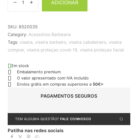
ADICIONAR
SKU:
8520035
Category:
Acessórios Barbearia
Tags:
viseira
,
viseira barbeiro
,
viseira cabeleireiro
,
viseira
comprar
,
viseira proteçao covid-19
,
viseira proteçao facial
Em stock
Embalamento premium
O valor apresentado com IVA incluído
Envios grátis em compras superiores a
50€>
PAGAMENTOS SEGUROS
TEM ALGUMA QUESTÃO?
FALE CONNOSCO
Patilha nas redes sociais