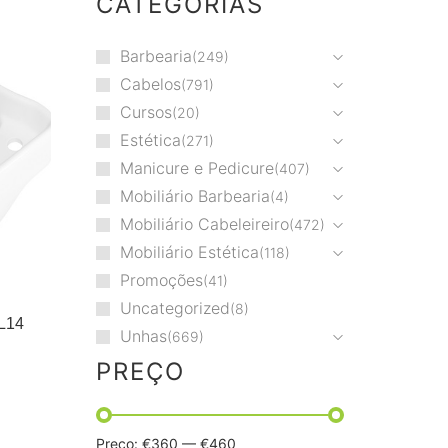
CATEGORIAS
Barbearia
249
Cabelos
791
Cursos
20
Estética
271
Manicure e Pedicure
407
Mobiliário Barbearia
4
Mobiliário Cabeleireiro
472
Mobiliário Estética
118
Promoções
41
Uncategorized
8
L14
Unhas
669
PREÇO
Preço:
€360
—
€460