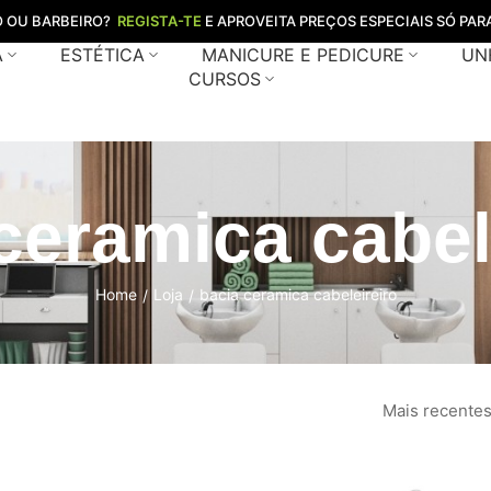
O OU BARBEIRO?
REGISTA-TE
E APROVEITA PREÇOS ESPECIAIS SÓ PARA
A
ESTÉTICA
MANICURE E PEDICURE
UN
CURSOS
ceramica cabel
Home
Loja
bacia ceramica cabeleireiro
/
/
Mais recente