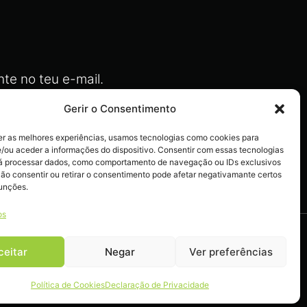
te no teu e-mail.
Gerir o Consentimento
er as melhores experiências, usamos tecnologias como cookies para
/ou aceder a informações do dispositivo. Consentir com essas tecnologias
actos
rá processar dados, como comportamento de navegação ou IDs exclusivos
Não consentir ou retirar o consentimento pode afetar negativamante certos
funções.
os
ceitar
Negar
Ver preferências
Política de Cookies
Declaração de Privacidade