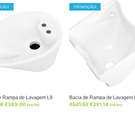
ÇÃO!
PROMOÇÃO!
e Rampa de Lavagem L9
Bacia de Rampa de Lavagem 
00
€
369,00
€
521,52
€
391,14
Iva Inc.
Iva Inc.