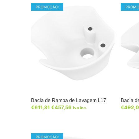
PROMOÇÃO!
PROMO
Bacia de Rampa de Lavagem L17
Bacia d
€
611,31
€
457,56
€
492,
Iva Inc.
PROMOÇÃO!