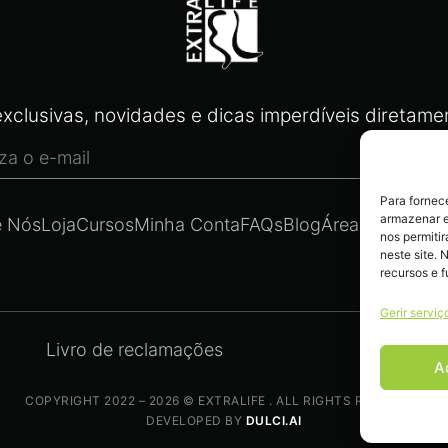
xclusivas, novidades e dicas imperdíveis diretamen
Para fornec
armazenar e
e Nós
Loja
Cursos
Minha Conta
FAQs
Blog
Área Legal
Cont
nos permiti
neste site. 
recursos e 
Gerir serviç
Livro de reclamações
A
COPYRIGHT 2022 – 2026 © EXTRALIFE . ALL RIGHTS RESERVED.
DEVELOPED BY
DULCI.AI