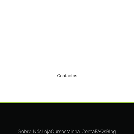
Dê um novo ar ao seu Salão
Contactos
Sobre Nós
Loja
Cursos
Minha Conta
FAQs
Blog