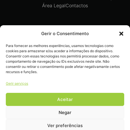
Área Legal
Contactos
Recebe ofertas exclusivas,
Gerir o Consentimento
novidades e dicas imperdíveis
Para fornecer as melhores experiências, usamos tecnologias como
diretamente no teu e-mail.
cookies para armazenar e/ou aceder a informações do dispositivo.
Consentir com essas tecnologias nos permitirá processar dados, como
comportamento de navegação ou IDs exclusivos neste site. Não
consentir ou retirar o consentimento pode afetar negativamante certos
recursos e funções.
Gerir serviços
Livro de reclamações
Aceitar
Negar
COPYRIGHT 2022 – 2026 © EXTRALIFE . ALL RIGHTS RESERVED.
DEVELOPED BY
DULCI.AI
Ver preferências