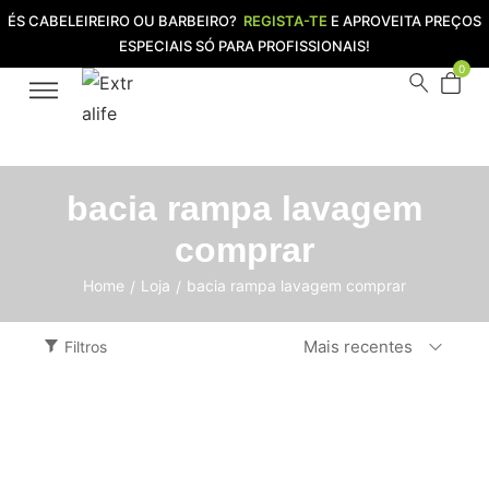
ÉS CABELEIREIRO OU BARBEIRO?
REGISTA-TE
E APROVEITA PREÇOS
ESPECIAIS SÓ PARA PROFISSIONAIS!
0
bacia rampa lavagem
comprar
Home
Loja
bacia rampa lavagem comprar
/
/
Mais recentes
Filtros