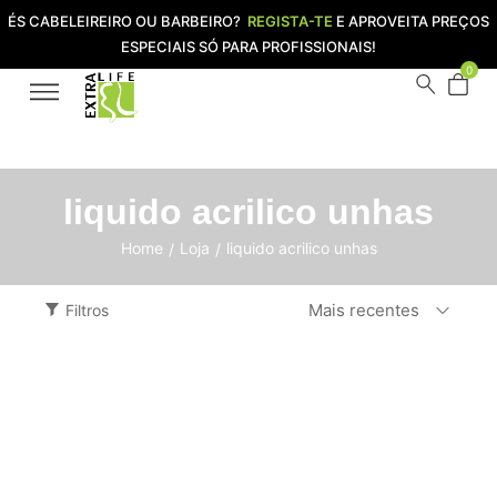
ÉS CABELEIREIRO OU BARBEIRO?
REGISTA-TE
E APROVEITA PREÇOS
ESPECIAIS SÓ PARA PROFISSIONAIS!
0
liquido acrilico unhas
Home
Loja
liquido acrilico unhas
/
/
Mais recentes
Filtros