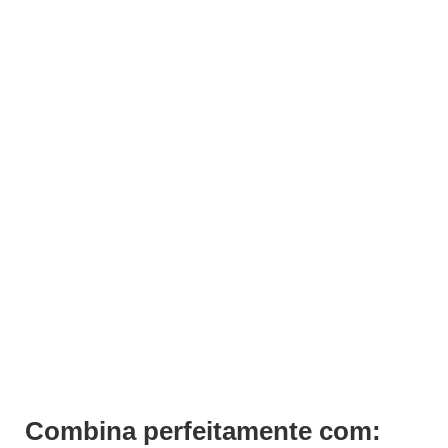
Base / Top Coat Verniz Gel Andreia
€
7,49
€
6,32
Iva Inc.
Combina perfeitamente com: