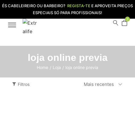
ÉS CABELEIREIRO OU BARBEIRO?
REGISTA-TE
E APROVEITA PREÇOS
ESPECIAIS SÓ PARA PROFISSIONAIS!
0
loja online previa
Home
Loja
loja online previa
/
/
Mais recentes
Filtros