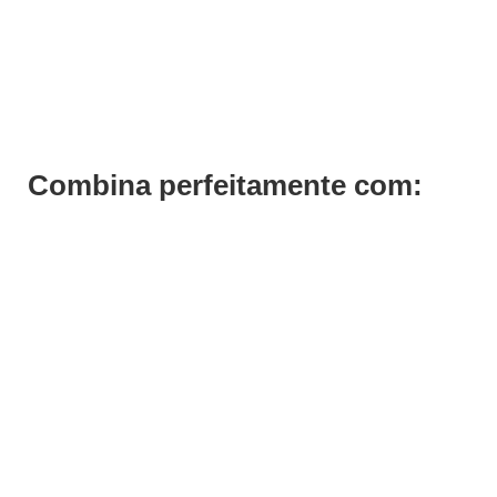
Kit Solar Virtuous Summer Previa
€
64,58
€
64,58
Iva Inc.
Combina perfeitamente com: