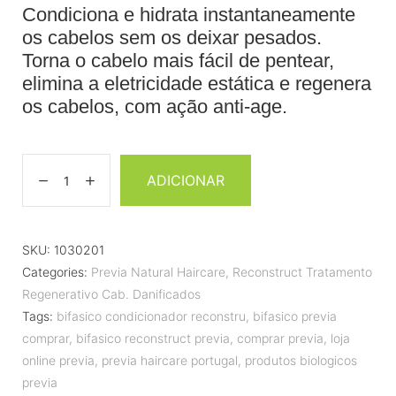
ção de
Condiciona e hidrata instantaneamente
cliente
os cabelos sem os deixar pesados.
Torna o cabelo mais fácil de pentear,
elimina a eletricidade estática e regenera
os cabelos, com ação anti-age.
ADICIONAR
SKU:
1030201
Categories:
Previa Natural Haircare
,
Reconstruct Tratamento
Regenerativo Cab. Danificados
Tags:
bifasico condicionador reconstru
,
bifasico previa
comprar
,
bifasico reconstruct previa
,
comprar previa
,
loja
online previa
,
previa haircare portugal
,
produtos biologicos
previa