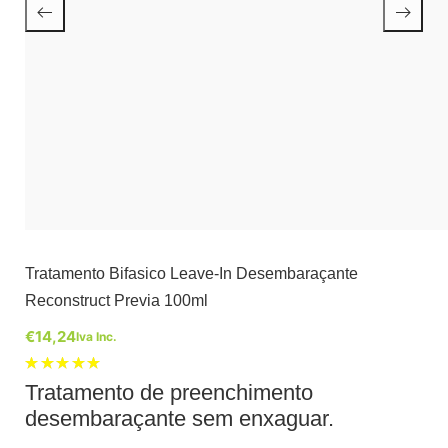
Tratamento Bifasico Leave-In Desembaraçante
Reconstruct Previa 100ml
€
14,24
Iva Inc.
Classific
Tratamento de preenchimento
ado com
5.00
em 5
desembaraçante sem enxaguar.
com base
em
1
classifica