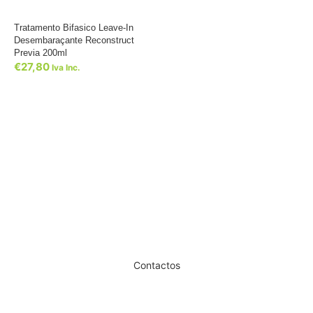
Tratamento Bifasico Leave-In
Desembaraçante Reconstruct
Previa 200ml
€
27,80
Iva Inc.
Dê um novo ar ao seu Salão
Contactos