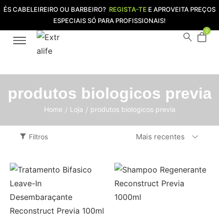
ÉS CABELEIREIRO OU BARBEIRO?
REGISTA-TE
E APROVEITA PREÇOS
ESPECIAIS SÓ PARA PROFISSIONAIS!
0
produtos biologicos previa
Home
Loja
produtos biologicos previa
/
/
Mais recentes
Filtros