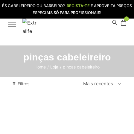
ÉS CABELEIREIRO OU BARBEIRO?
REGISTA-TE
E APROVEITA PREÇOS
ESPECIAIS SÓ PARA PROFISSIONAIS!
0
pinças cabeleireiro
Home
Loja
pinças cabeleireiro
/
/
Mais recentes
Filtros