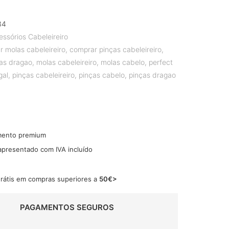
34
essórios Cabeleireiro
 molas cabeleireiro
,
comprar pinças cabeleireiro
,
as dragao
,
molas cabeleireiro
,
molas cabelo
,
perfect
gal
,
pinças cabeleireiro
,
pinças cabelo
,
pinças dragao
mento premium
 apresentado com IVA incluído
grátis em compras superiores a
50€>
PAGAMENTOS SEGUROS