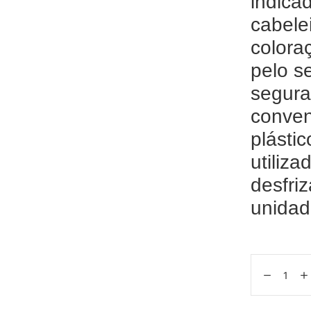
indica
cabelei
colora
pelo s
segura
conve
plásti
utiliz
desfri
unidad