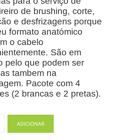
das para o serviço de
reiro de brushing, corte,
ção e desfrizagens porque
eu formato anatómico
m o cabelo
nientemente. São em
co pelo que podem ser
adas tambem na
zagem. Pacote com 4
es (2 brancas e 2 pretas).
ADICIONAR