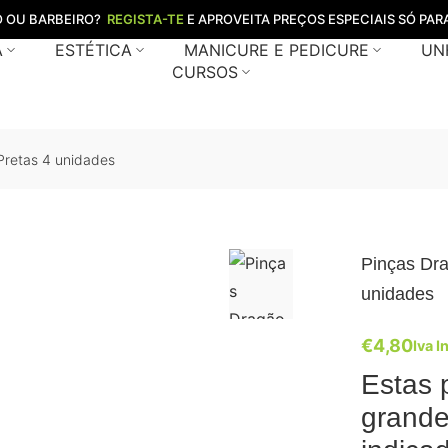
O OU BARBEIRO?
REGISTA-TE
E APROVEITA PREÇOS ESPECIAIS SÓ PARA
A
ESTÉTICA
MANICURE E PEDICURE
UN
CURSOS
Pretas 4 unidades
Pinças Dra
unidades
€
4,80
Iva I
Estas 
grande