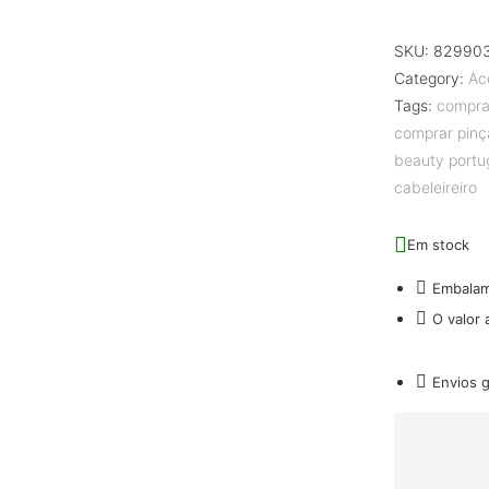
SKU:
82990
Category:
Ac
Tags:
comprar
comprar pinç
beauty portu
cabeleireiro
Em stock
Embala
O valor
Envios 