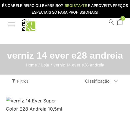
ÉS CABELEIREIRO OU BARBEIRO?
REGISTA-TE
E APROVEITA PREÇOS
ESPECIAIS SÓ PARA PROFISSIONAIS!
0
verniz 14 ever e28 andreia
Home
Loja
verniz 14 ever e28 andreia
/
/
Clssificação
Filtros