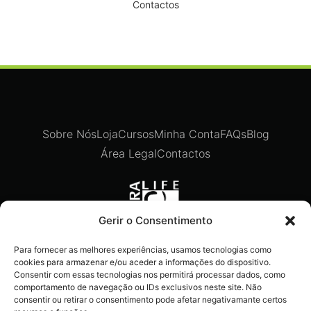
Contactos
Sobre Nós
Loja
Cursos
Minha Conta
FAQs
Blog
Área Legal
Contactos
Gerir o Consentimento
Para fornecer as melhores experiências, usamos tecnologias como
Recebe ofertas exclusivas,
cookies para armazenar e/ou aceder a informações do dispositivo.
novidades e dicas imperdíveis
Consentir com essas tecnologias nos permitirá processar dados, como
comportamento de navegação ou IDs exclusivos neste site. Não
diretamente no teu e-mail.
consentir ou retirar o consentimento pode afetar negativamante certos