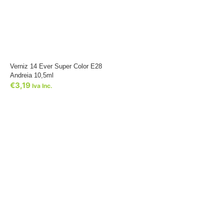
Verniz 14 Ever Super Color E28
Andreia 10,5ml
€
3,19
Iva Inc.
Dê um novo ar ao seu Salão