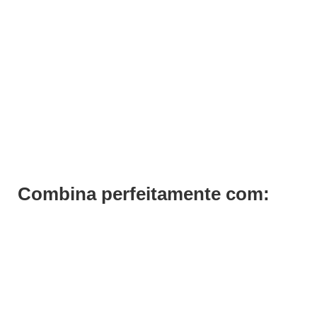
Cadeira Estética Mireya
€
725,70
€
479,70
Iva Inc.
Combina perfeitamente com: