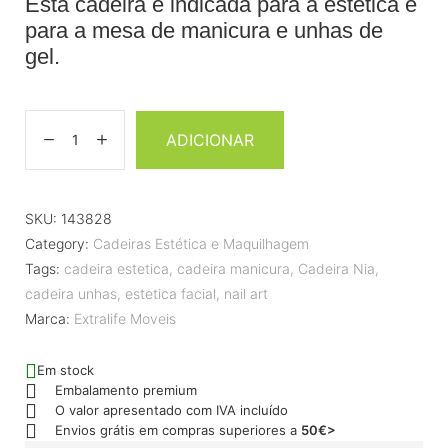
Esta cadeira é indicada para a estética e
para a mesa de manicura e unhas de
gel.
ADICIONAR
SKU:
143828
Category:
Cadeiras Estética e Maquilhagem
Tags:
cadeira estetica
,
cadeira manicura
,
Cadeira Nia
,
cadeira unhas
,
estetica facial
,
nail art
Marca:
Extralife Moveis
Em stock
Embalamento premium
O valor apresentado com IVA incluído
Envios grátis em compras superiores a
50€>