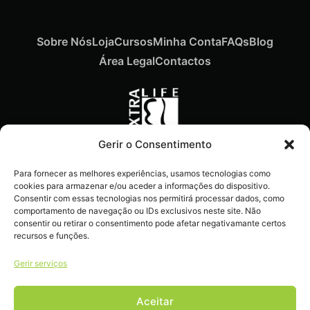
Sobre Nós
Loja
Cursos
Minha Conta
FAQs
Blog
Área Legal
Contactos
Gerir o Consentimento
Recebe ofertas exclusivas,
Para fornecer as melhores experiências, usamos tecnologias como
novidades e dicas
cookies para armazenar e/ou aceder a informações do dispositivo.
imperdíveis diretamente no
Consentir com essas tecnologias nos permitirá processar dados, como
comportamento de navegação ou IDs exclusivos neste site. Não
teu e-mail.
consentir ou retirar o consentimento pode afetar negativamante certos
recursos e funções.
Gerir serviços
Aceitar