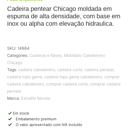
Cadeira pentear Chicago moldada em
espuma de alta densidade, com base em
inox ou alpha com elevação hidraulica.
SKU:
14984
Categories:
Cadeiras e Bases
,
Mobiliário Cabeleireiro
Chicago
Tags:
cadeira cabeleireiro
,
cadeira corte
,
cadeira pentear
,
cadeira topo gama
,
cadeira topo gama cabeleireiro
,
comprar
cadeira cabeleireiro
,
comprar cadeira corte
,
comprar cadeira
pentear
Marca:
Extralife Moveis
Em stock
Embalamento premium
O valor apresentado com IVA incluído