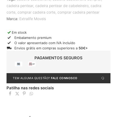
cadeira pentear
,
cadeira pentear de cabeleireiro
,
cadira
corte
,
comprar cadeira corte
,
comprar cadeira pentear
Marca:
Extralife Moveis
Em stock
Embalamento premium
O valor apresentado com IVA incluído
Envios grátis em compras superiores a
50€>
PAGAMENTOS SEGUROS
TEM ALGUMA QUESTÃO?
FALE CONNOSCO
Patilha nas redes sociais