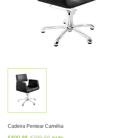
Cadeira Pentear Camélia
€
400,98
€
799,50
Iva Inc.