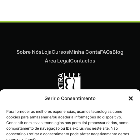
Sobre Nós
Loja
Cursos
Minha Conta
FAQs
Blog
Área Legal
Contactos
Gerir o Consentimento
Recebe ofertas exclusivas,
Para fornecer as melhores experiências, usamos tecnologias como
novidades e dicas
cookies para armazenar e/ou aceder a informações do dispositivo.
imperdíveis diretamente no
Consentir com essas tecnologias nos permitirá processar dados, como
comportamento de navegação ou IDs exclusivos neste site. Não
teu e-mail.
consentir ou retirar o consentimento pode afetar negativamante certos
recursos e funções.