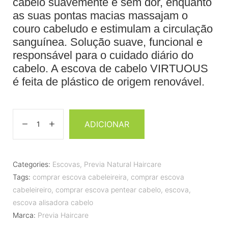
cabelo suavemente e sem dor, enquanto
as suas pontas macias massajam o
couro cabeludo e estimulam a circulação
sanguínea. Solução suave, funcional e
responsável para o cuidado diário do
cabelo. A escova de cabelo VIRTUOUS
é feita de plástico de origem renovável.
ADICIONAR
Categories:
Escovas
,
Previa Natural Haircare
Tags:
comprar escova cabeleireira
,
comprar escova
cabeleireiro
,
comprar escova pentear cabelo
,
escova
,
escova alisadora cabelo
Marca:
Previa Haircare