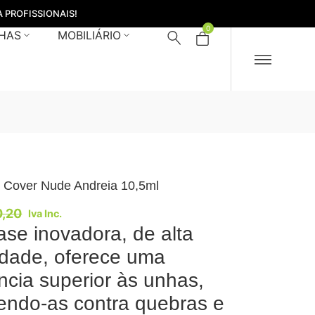
 PROFISSIONAIS!
0
HAS
MOBILIÁRIO
e Cover Nude Andreia 10,5ml
0,20
Iva Inc.
ase inovadora, de alta
idade, oferece uma
ência superior às unhas,
endo-as contra quebras e