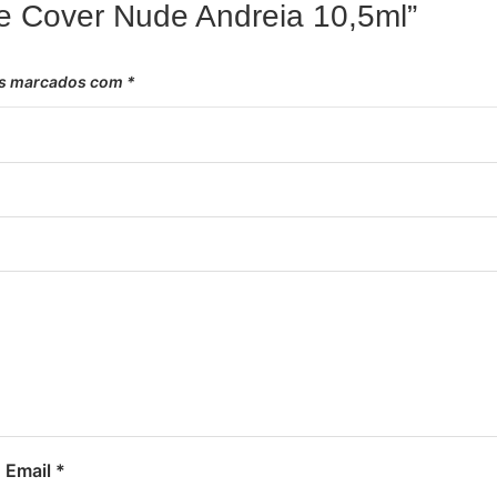
ase Cover Nude Andreia 10,5ml”
os marcados com
*
Email
*