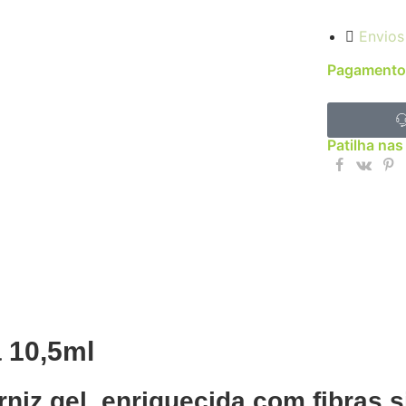
Envios
Pagamento
Patilha nas
 10,5ml
niz gel, enriquecida com fibras s