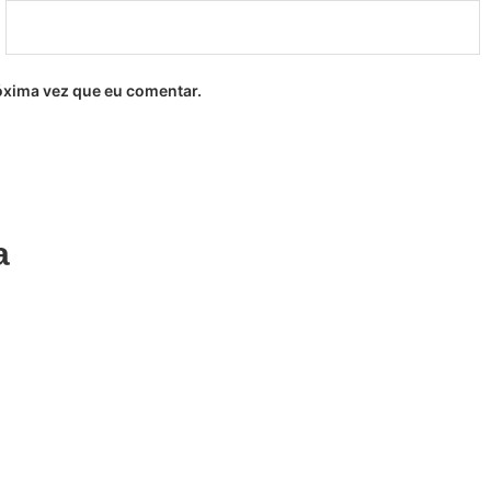
óxima vez que eu comentar.
a
Adicionar
g Powder Color
Dipping Powder
dreia 10g
Clear Andreia 3