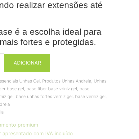
indo realizar extensões até
ase é a escolha ideal para
mais fortes e protegidas.
ADICIONAR
ssenciais Unhas Gel
,
Produtos Unhas Andreia
,
Unhas
ber base gel
,
base fiber base vriniz gel
,
base
niz gel
,
base unhas fortes verniz gel
,
base verniz gel
,
dreia
ia
amento premium
r apresentado com IVA incluído