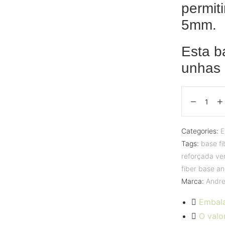
permit
5mm.
Esta b
unhas 
Categories:
E
Tags:
base fi
reforçada ver
fiber base an
Marca:
Andre
Embal
O valo