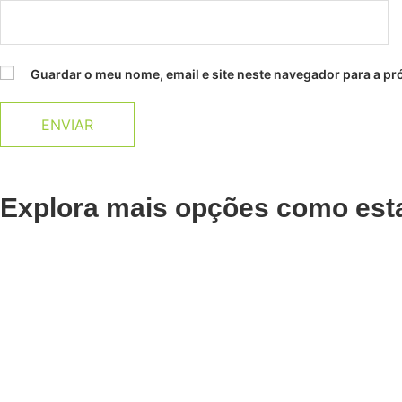
Guardar o meu nome, email e site neste navegador para a pr
Explora mais opções como est
Adicionar
Adicionar
Dipping Powder Color
Dippin
DP8 Andreia 10g
DP7 An