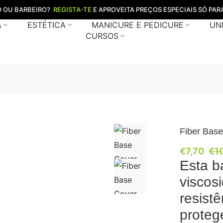
O OU BARBEIRO?
REGISTA-TE
E APROVEITA PREÇOS ESPECIAIS SÓ PARA
A
ESTÉTICA
MANICURE E PEDICURE
UN
CURSOS
Fiber Bas
€
7,70
€
1
Esta b
viscos
resist
proteg