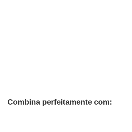
ADICIONAR
Hybrid Gel H3 Andreia
€
3,69
Iva Inc.
Combina perfeitamente com: