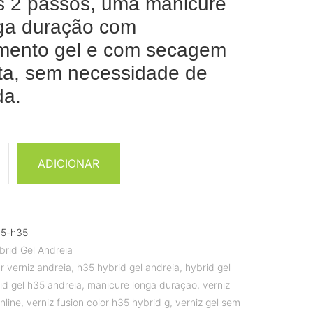
 2 passos, uma manicure
ga duração com
mento gel e com secagem
ta, sem necessidade de
da.
ADICIONAR
5-h35
brid Gel Andreia
r verniz andreia
,
h35 hybrid gel andreia
,
hybrid gel
id gel h35 andreia
,
manicure longa duraçao
,
verniz
nline
,
verniz fusion color h35 hybrid g
,
verniz gel sem