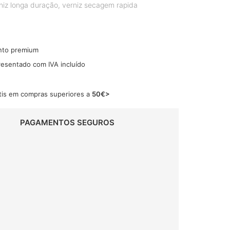
niz longa duração
,
verniz secagem rapida
nto premium
resentado com IVA incluído
tis em compras superiores a
50€>
PAGAMENTOS SEGUROS