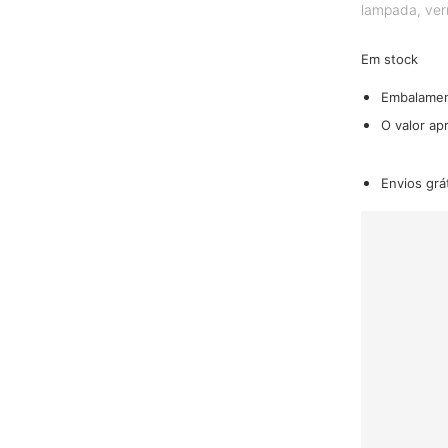
lampada
,
ver
Em stock
Embalame
O valor ap
Envios grá