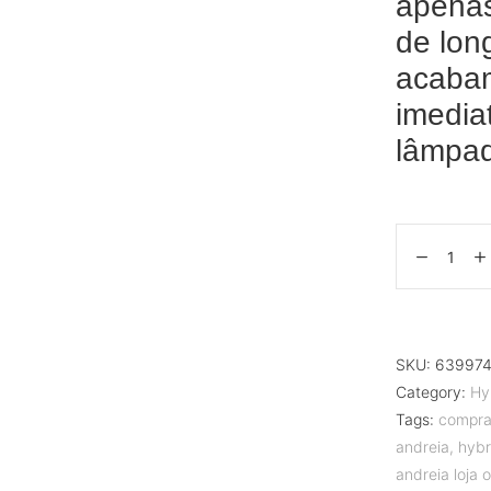
apenas
de lon
acaba
imedia
lâmpa
SKU:
639974
Category:
Hy
Tags:
compra
andreia
,
hybr
andreia loja o