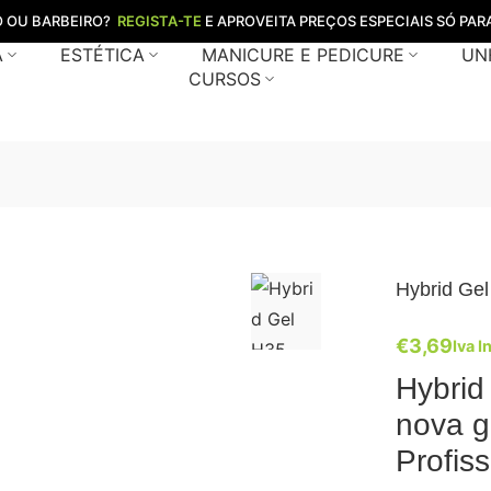
O OU BARBEIRO?
REGISTA-TE
E APROVEITA PREÇOS ESPECIAIS SÓ PARA
A
ESTÉTICA
MANICURE E PEDICURE
UN
CURSOS
Hybrid Gel
€
3,69
Iva I
Hybrid
nova g
Profis