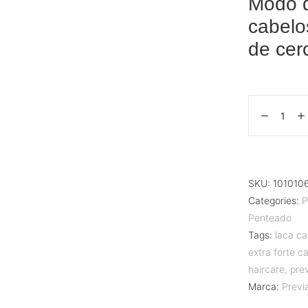
Modo d
cabelo
de cer
SKU:
101010
Categories:
P
Penteado
Tags:
laca c
extra forte c
haircare
,
pre
Marca:
Previ