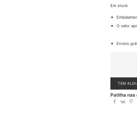
Em stock
Embalame
O valor ap
Envios grá
TEM ALG
Patilha nas