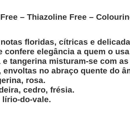
Free – Thiazoline Free – Colourin
otas floridas, cítricas e delicad
e confere elegância a quem o usa
a e tangerina misturam-se com as
, envoltas no abraço quente do âm
gerina, rosa.
ira, cedro, frésia.
írio-do-vale.