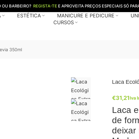
O OU BARBEIRO?
REGISTA-TE
E APROVEITA PREÇOS ESPECIAIS SÓ PARA
A
ESTÉTICA
MANICURE E PEDICURE
UN
CURSOS
revia 350ml
Laca Ecoló
€
31,21
Iva 
Laca e
de for
deixar 