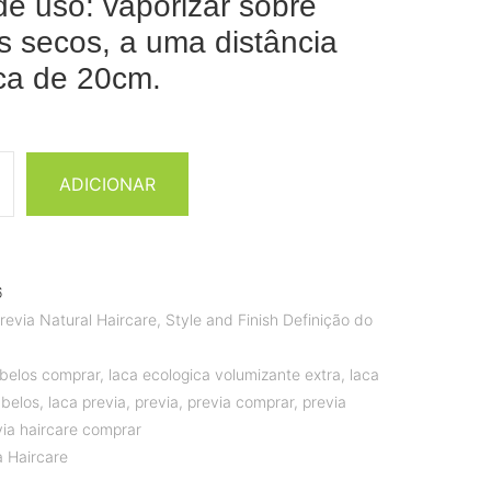
e uso: vaporizar sobre
s secos, a uma distância
ca de 20cm.
ADICIONAR
6
revia Natural Haircare
,
Style and Finish Definição do
abelos comprar
,
laca ecologica volumizante extra
,
laca
abelos
,
laca previa
,
previa
,
previa comprar
,
previa
via haircare comprar
a Haircare