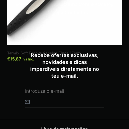
Sobre Nós
Loja
Cursos
Minha Conta
FAQs
Blog
Área Legal
Contactos
ADICIONAR
Termix Soft Escova Cabelos Finos 17mm
Recebe ofertas exclusivas,
€
15,87
Iva Inc.
novidades e dicas
imperdíveis diretamente no
teu e-mail.