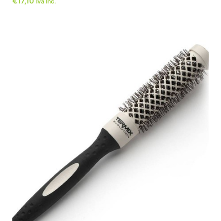
€
17,10
Iva Inc.
ADICIONAR