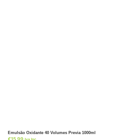
ADICIONAR
Emulsão Oxidante 40 Volumes Previa 1000ml
€
15,99
Iva Inc.