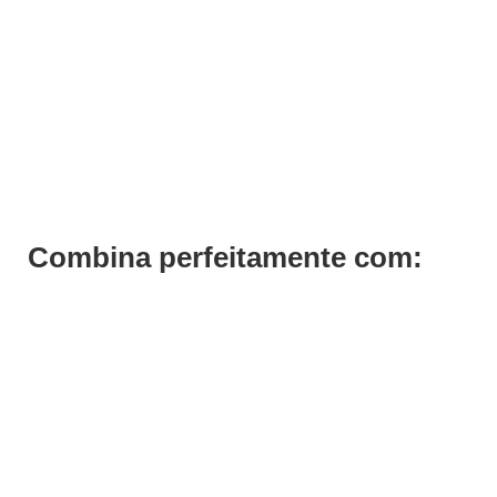
Rampa lavagem Cabeleireiro Luxury
€
1.537,50
€
1.131,60
Iva Inc.
Combina perfeitamente com: